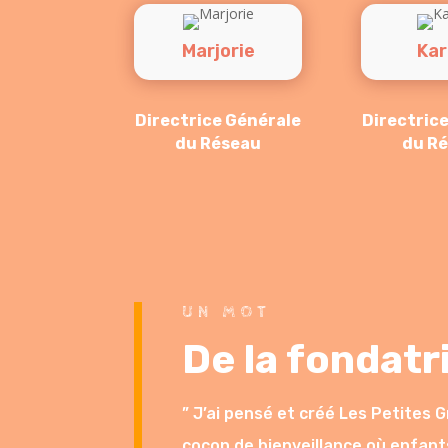
Marjorie
Kar
Directrice Générale
Directric
du Réseau
du R
UN MOT
De la fondatr
” J’ai pensé et créé Les Petites
cocon de bienveillance où enfant