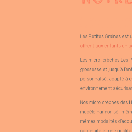
Un accueil bien
de chaque famil
Les Petites Graines est
offrent aux enfants un ac
Les micro-crèches Les P
grossesse et jusqu’à l’en
personnalisé, adapté à 
environnement sécurisant
Nos micro crèches des H
modèle harmonisé : mêm
mêmes modalités d’accue
continuité et une qualit