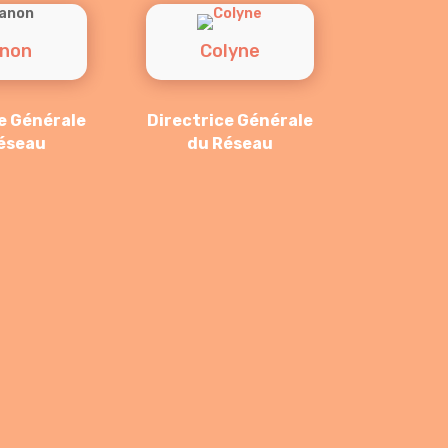
non
Colyne
e Générale
Directrice Générale
éseau
du Réseau