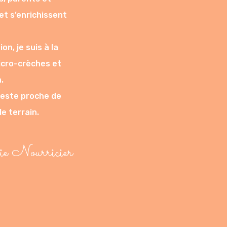
et s’enrichissent
n, je suis à la
icro-crèches et
.
reste proche de
e terrain.
ie Nourricier