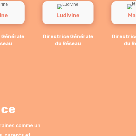
ine
Ludivine
Ma
e Générale
Directrice Générale
Directric
éseau
du Réseau
du R
ice
 Graines comme un
s, parents et