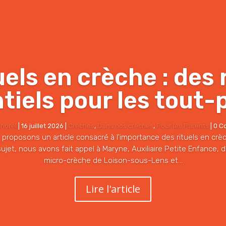
uels en crèche : des
tiels pour les tout-
horel
|
16 juillet 2026
|
Crèches
,
Dans nos crèches
,
Pour les Parents
| 0 
 proposons un article consacré à l'importance des rituels en cr
sujet, nous avons fait appel à Maryne, Auxiliaire Petite Enfance, d
micro-crèche de Loison-sous-Lens et...
Lire l'article