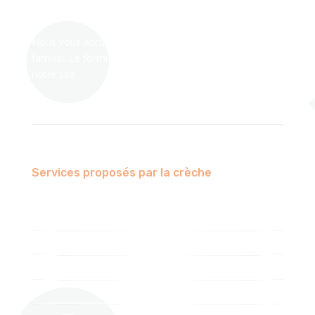
au sein de la crèche, pour lire de belles histoires.
Nous vous accueillons avec amour dans ce lieu
familial. Le formulaire d’inscription est disponible sur
notre site.
Services proposés par la crèche