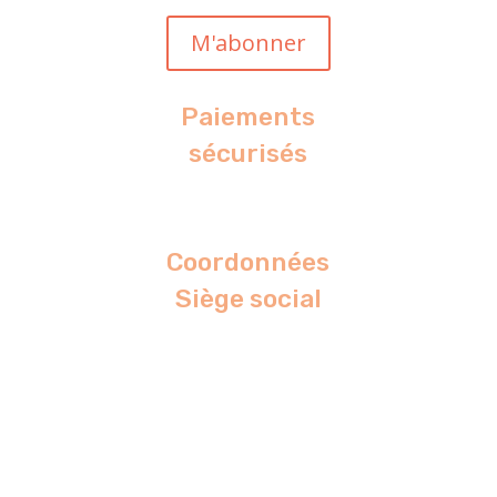
M'abonner
Paiements
sécurisés
Coordonnées
Siège social
89 rue Etienne Flament
62300 Lens
03.74.71.38.53