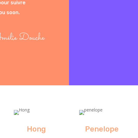
pour suivre
you soon.
élie Douche
Hong
Penelope