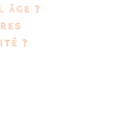
L ÂGE ?
RES
ITÉ ?
Les horaires ?
Capacité ?
 jusqu’à l’entrée à l’école maternelle
nfants en situation de handicap