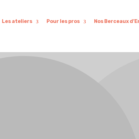
Les ateliers
Pour les pros
Nos Berceaux d’E
À LILLE