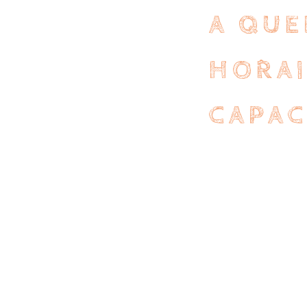
A QUE
HORAI
CAPAC
A quel âge ?
Le coût ?
De 10 semaines
Accueil des e