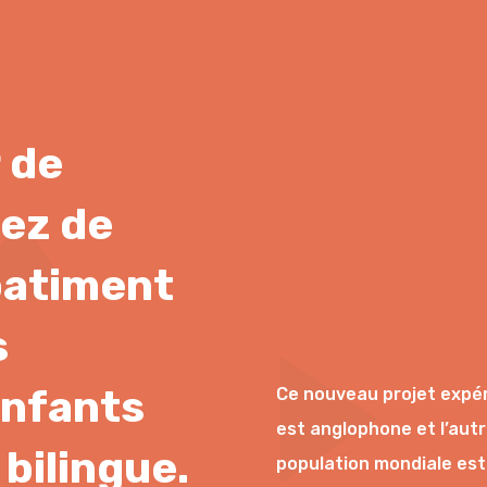
r de
ez de
batiment
s
enfants
Ce nouveau projet expéri
est anglophone et l’aut
bilingue.
population mondiale est 