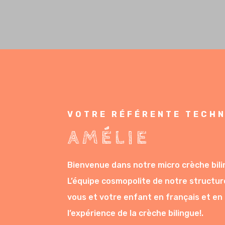
Inscription à la micro crèche de Lil
VOTRE RÉFÉRENTE TECH
AMÉLIE
Bienvenue dans notre micro crèche bilin
L’équipe cosmopolite de notre structur
vous et votre enfant en français et en 
l’expérience de la crèche bilingue!.