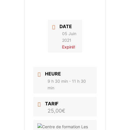
DATE
05 Juin
2021
Expiré!
HEURE
9 h 30 min - 11 h 30
min
TARIF
25,00€