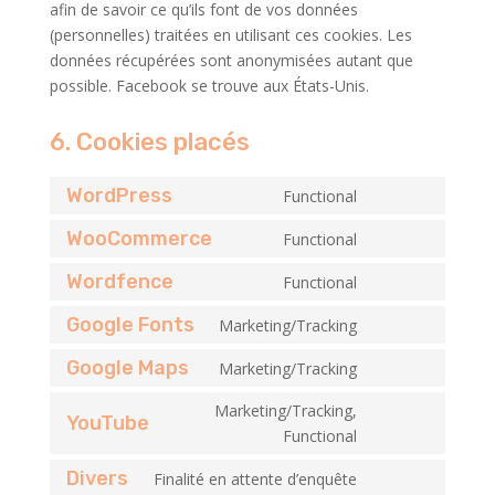
afin de savoir ce qu’ils font de vos données
(personnelles) traitées en utilisant ces cookies. Les
données récupérées sont anonymisées autant que
possible. Facebook se trouve aux États-Unis.
6. Cookies placés
WordPress
Functional
Consent
to
WooCommerce
Functional
Consent
service
to
Wordfence
Functional
wordpress
Consent
service
to
Google Fonts
Marketing/Tracking
woocommerce
Consent
service
to
Google Maps
Marketing/Tracking
wordfence
Consent
service
to
Marketing/Tracking,
google-
YouTube
service
Consent
Functional
fonts
google-
to
Divers
Finalité en attente d’enquête
maps
service
Consent