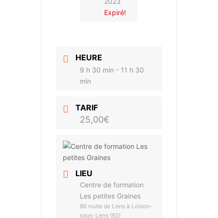
2023
Expiré!
HEURE
9 h 30 min - 11 h 30
min
TARIF
25,00€
LIEU
Centre de formation
Les petites Graines
86 route de Lens à Loison-
sous-Lens (62)